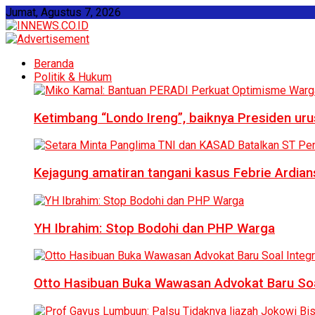
Jumat, Agustus 7, 2026
Beranda
Politik & Hukum
Ketimbang “Londo Ireng”, baiknya Presiden ur
Kejagung amatiran tangani kasus Febrie Ardian
YH Ibrahim: Stop Bodohi dan PHP Warga
Otto Hasibuan Buka Wawasan Advokat Baru Soal