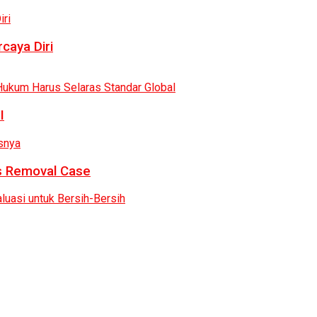
caya Diri
I
as Removal Case