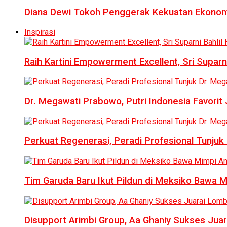
Diana Dewi Tokoh Penggerak Kekuatan Ekonom
Inspirasi
Raih Kartini Empowerment Excellent, Sri Suparni 
Dr. Megawati Prabowo, Putri Indonesia Favorit
Perkuat Regenerasi, Peradi Profesional Tunj
Tim Garuda Baru Ikut Pildun di Meksiko Bawa 
Disupport Arimbi Group, Aa Ghaniy Sukses Juar