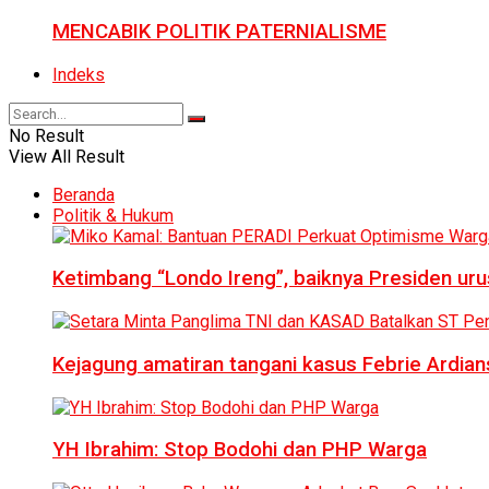
MENCABIK POLITIK PATERNIALISME
Indeks
No Result
View All Result
Beranda
Politik & Hukum
Ketimbang “Londo Ireng”, baiknya Presiden ur
Kejagung amatiran tangani kasus Febrie Ardian
YH Ibrahim: Stop Bodohi dan PHP Warga