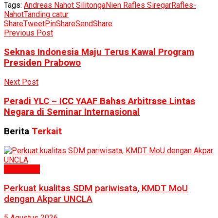
Tags:
Andreas Nahot Silitonga
Nien Rafles Siregar
Rafles-
Nahot
Tanding catur
Share
Tweet
Pin
Share
Send
Share
Previous Post
Seknas Indonesia Maju Terus Kawal Program
Presiden Prabowo
Next Post
Peradi YLC – ICC YAAF Bahas Arbitrase Lintas
Negara di Seminar Internasional
Berita
Terkait
Humaniora
Perkuat kualitas SDM pariwisata, KMDT MoU
dengan Akpar UNCLA
5 Agustus 2026