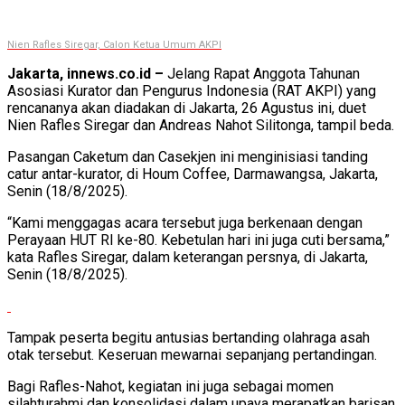
Nien Rafles Siregar, Calon Ketua Umum AKPI
Jakarta, innews.co.id –
Jelang Rapat Anggota Tahunan
Asosiasi Kurator dan Pengurus Indonesia (RAT AKPI) yang
rencananya akan diadakan di Jakarta, 26 Agustus ini, duet
Nien Rafles Siregar dan Andreas Nahot Silitonga, tampil beda.
Pasangan Caketum dan Casekjen ini menginisiasi tanding
catur antar-kurator, di Houm Coffee, Darmawangsa, Jakarta,
Senin (18/8/2025).
“Kami menggagas acara tersebut juga berkenaan dengan
Perayaan HUT RI ke-80. Kebetulan hari ini juga cuti bersama,”
kata Rafles Siregar, dalam keterangan persnya, di Jakarta,
Senin (18/8/2025).
Tampak peserta begitu antusias bertanding olahraga asah
otak tersebut. Keseruan mewarnai sepanjang pertandingan.
Bagi Rafles-Nahot, kegiatan ini juga sebagai momen
silahturahmi dan konsolidasi dalam upaya merapatkan barisan