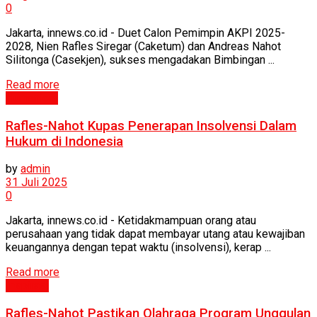
0
Jakarta, innews.co.id - Duet Calon Pemimpin AKPI 2025-
2028, Nien Rafles Siregar (Caketum) dan Andreas Nahot
Silitonga (Casekjen), sukses mengadakan Bimbingan ...
Read more
Humaniora
Rafles-Nahot Kupas Penerapan Insolvensi Dalam
Hukum di Indonesia
by
admin
31 Juli 2025
0
Jakarta, innews.co.id - Ketidakmampuan orang atau
perusahaan yang tidak dapat membayar utang atau kewajiban
keuangannya dengan tepat waktu (insolvensi), kerap ...
Read more
Inspirasi
Rafles-Nahot Pastikan Olahraga Program Unggulan