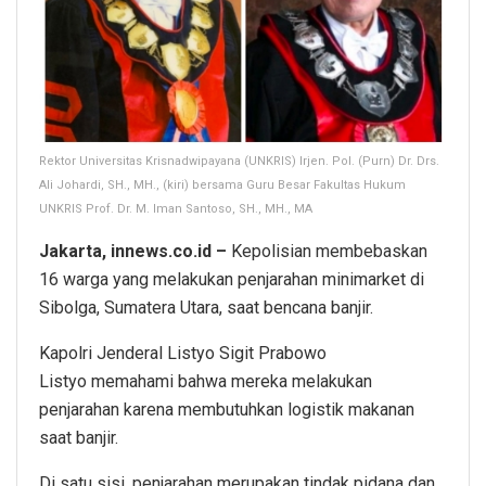
Rektor Universitas Krisnadwipayana (UNKRIS) Irjen. Pol. (Purn) Dr. Drs.
Ali Johardi, SH., MH., (kiri) bersama Guru Besar Fakultas Hukum
UNKRIS Prof. Dr. M. Iman Santoso, SH., MH., MA
Jakarta, innews.co.id –
Kepolisian membebaskan
16 warga yang melakukan penjarahan minimarket di
Sibolga, Sumatera Utara, saat bencana banjir.
Kapolri Jenderal Listyo Sigit Prabowo
Listyo memahami bahwa mereka melakukan
penjarahan karena membutuhkan logistik makanan
saat banjir.
Di satu sisi, penjarahan merupakan tindak pidana dan