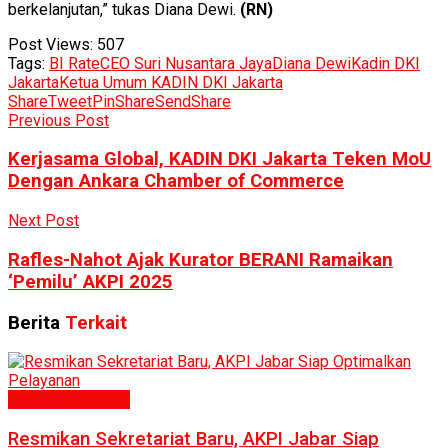
berkelanjutan,” tukas Diana Dewi.
(RN)
Post Views:
507
Tags:
BI Rate
CEO Suri Nusantara Jaya
Diana Dewi
Kadin DKI
Jakarta
Ketua Umum KADIN DKI Jakarta
Share
Tweet
Pin
Share
Send
Share
Previous Post
Kerjasama Global, KADIN DKI Jakarta Teken MoU
Dengan Ankara Chamber of Commerce
Next Post
Rafles-Nahot Ajak Kurator BERANI Ramaikan
‘Pemilu’ AKPI 2025
Berita
Terkait
Ekonomi & Bisnis
Resmikan Sekretariat Baru, AKPI Jabar Siap