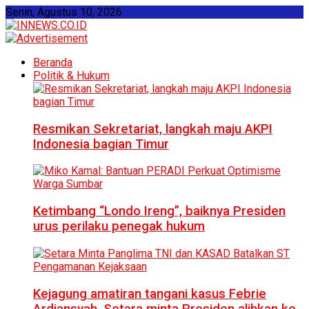
Senin, Agustus 10, 2026
Beranda
Politik & Hukum
Resmikan Sekretariat, langkah maju AKPI
Indonesia bagian Timur
Ketimbang “Londo Ireng”, baiknya Presiden
urus perilaku penegak hukum
Kejagung amatiran tangani kasus Febrie
Ardiansyah, Setara minta Presiden alihkan ke