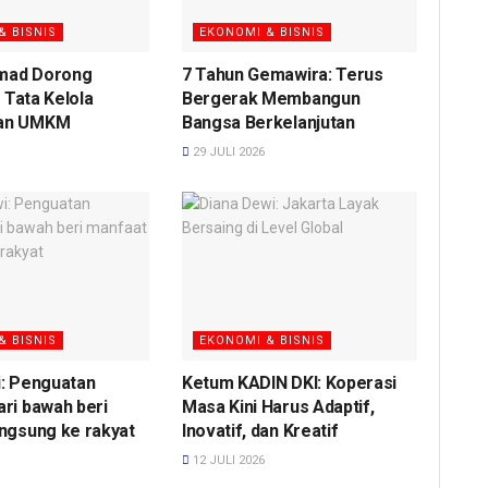
& BISNIS
EKONOMI & BISNIS
mad Dorong
7 Tahun Gemawira: Terus
i Tata Kelola
Bergerak Membangun
an UMKM
Bangsa Berkelanjutan
29 JULI 2026
& BISNIS
EKONOMI & BISNIS
i: Penguatan
Ketum KADIN DKI: Koperasi
ri bawah beri
Masa Kini Harus Adaptif,
ngsung ke rakyat
Inovatif, dan Kreatif
12 JULI 2026