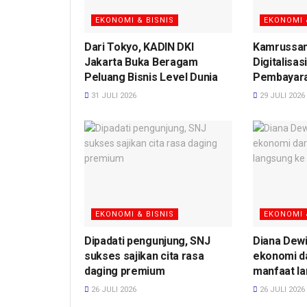
EKONOMI & BISNIS
EKONOMI 
Dari Tokyo, KADIN DKI
Kamrussa
Jakarta Buka Beragam
Digitalisas
Peluang Bisnis Level Dunia
Pembayar
31 JULI 2026
29 JULI 2026
EKONOMI & BISNIS
EKONOMI 
Dipadati pengunjung, SNJ
Diana Dew
sukses sajikan cita rasa
ekonomi da
daging premium
manfaat la
26 JULI 2026
26 JULI 2026