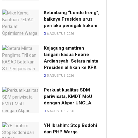
Ketimbang “Londo Ireng”,
baiknya Presiden urus
perilaku penegak hukum
6 AGUSTUS 2026
Kejagung amatiran
tangani kasus Febrie
Ardiansyah, Setara minta
Presiden alihkan ke KPK
5 AGUSTUS 2026
Perkuat kualitas SDM
pariwisata, KMDT MoU
dengan Akpar UNCLA
5 AGUSTUS 2026
YH Ibrahim: Stop Bodohi
dan PHP Warga