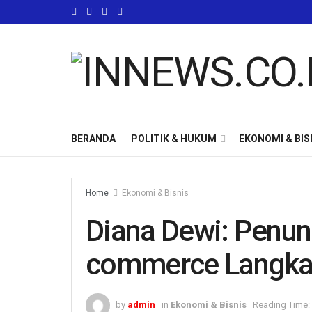
BERANDA
POLITIK & HUKUM
EKONOMI & BIS
Home
Ekonomi & Bisnis
Diana Dewi: Penun
commerce Langkah
by
admin
in
Ekonomi & Bisnis
Reading Time: 