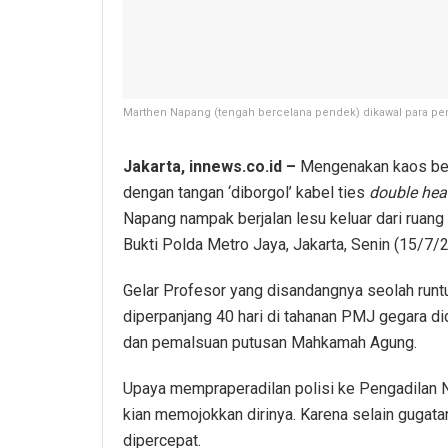
Marthen Napang (tengah bercelana pendek) dikawal para pen
Jakarta, innews.co.id –
Mengenakan kaos berw
dengan tangan ‘diborgol’ kabel ties
double he
Napang nampak berjalan lesu keluar dari ruang
Bukti Polda Metro Jaya, Jakarta, Senin (15/7/2
Gelar Profesor yang disandangnya seolah runt
diperpanjang 40 hari di tahanan PMJ gegara d
dan pemalsuan putusan Mahkamah Agung.
Upaya mempraperadilan polisi ke Pengadilan N
kian memojokkan dirinya. Karena selain gugata
dipercepat.