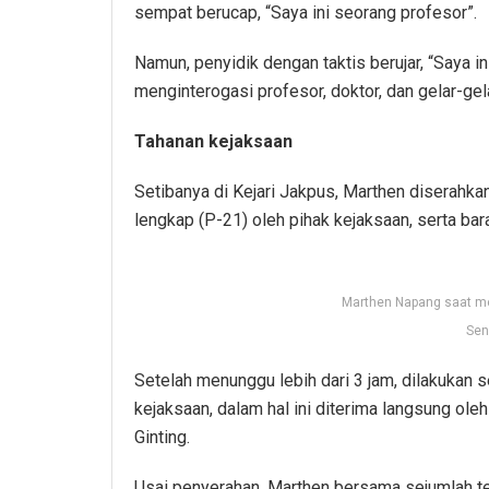
sempat berucap, “Saya ini seorang profesor”.
Namun, penyidik dengan taktis berujar, “Saya 
menginterogasi profesor, doktor, dan gelar-gel
Tahanan kejaksaan
Setibanya di Kejari Jakpus, Marthen diserahka
lengkap (P-21) oleh pihak kejaksaan, serta bara
Marthen Napang saat men
Sen
Setelah menunggu lebih dari 3 jam, dilakukan s
kejaksaan, dalam hal ini diterima langsung ole
Ginting.
Usai penyerahan, Marthen bersama sejumlah ter