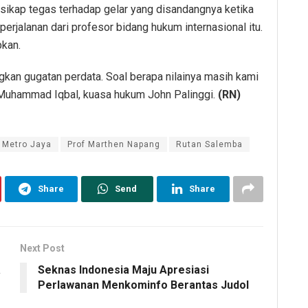
 sikap tegas terhadap gelar yang disandangnya ketika
perjalanan dari profesor bidang hukum internasional itu.
pkan.
gkan gugatan perdata. Soal berapa nilainya masih kami
as Muhammad Iqbal, kuasa hukum John Palinggi.
(RN)
 Metro Jaya
Prof Marthen Napang
Rutan Salemba
Share
Send
Share
Next Post
a
Seknas Indonesia Maju Apresiasi
Perlawanan Menkominfo Berantas Judol