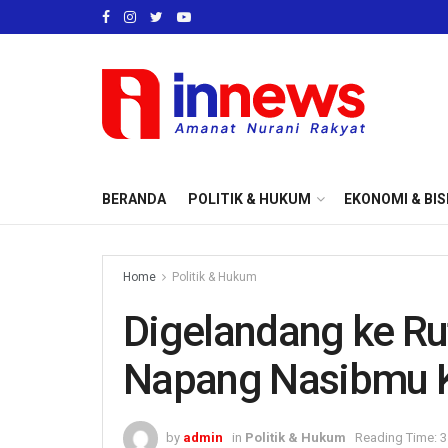
BERANDA
POLITIK & HUKUM
EKONOMI & BIS
Home
Politik & Hukum
Digelandang ke Ru
Napang Nasibmu K
by
admin
in
Politik & Hukum
Reading Time: 3