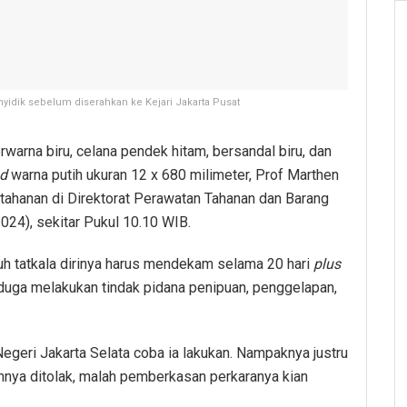
yidik sebelum diserahkan ke Kejari Jakarta Pusat
arna biru, celana pendek hitam, bersandal biru, dan
ad
warna putih ukuran 12 x 680 milimeter, Prof Marthen
 tahanan di Direktorat Perawatan Tahanan dan Barang
024), sekitar Pukul 10.10 WIB.
uh tatkala dirinya harus mendekam selama 20 hari
plus
iduga melakukan tindak pidana penipuan, penggelapan,
egeri Jakarta Selata coba ia lakukan. Nampaknya justru
nnya ditolak, malah pemberkasan perkaranya kian