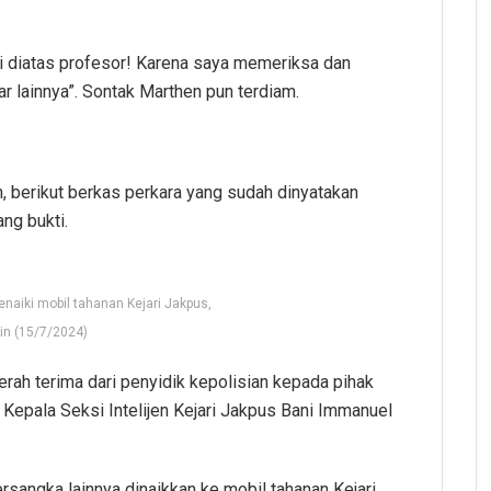
ini diatas profesor! Karena saya memeriksa dan
ar lainnya”. Sontak Marthen pun terdiam.
n, berikut berkas perkara yang sudah dinyatakan
ng bukti.
aiki mobil tahanan Kejari Jakpus,
in (15/7/2024)
erah terima dari penyidik kepolisian kepada pihak
h Kepala Seksi Intelijen Kejari Jakpus Bani Immanuel
sangka lainnya dinaikkan ke mobil tahanan Kejari