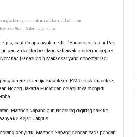
angka lainnya saat akan naik ke mobil tahanan
dibawa ke Rutan Salemba, Jakarta
 begitu, saat disapa awak media, “Bagaimana kabar Pak
pun pasrah ketika berulang kali awak media menjepret
iversitas Hasanuddin Makassar yang sebentar lagi
apang berjalan menuju Biddokkes PMJ untuk diperiksa
an Negeri Jakarta Pusat dan selanjutnya menjadi
lemba.
atan, Marthen Napang pun langsung digiring naik ke
anya ke Kejari Jakpus.
h seorang penyidik, Marthen Napang dengan nada pongah