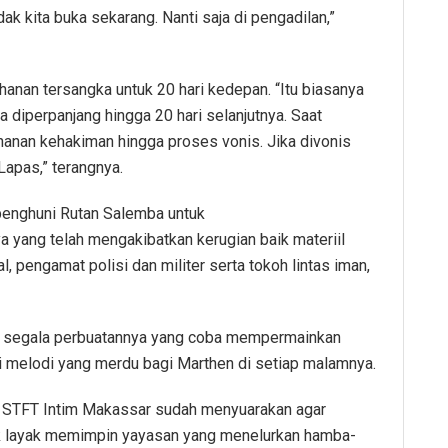
ak kita buka sekarang. Nanti saja di pengadilan,”
hanan tersangka untuk 20 hari kedepan. “Itu biasanya
a diperpanjang hingga 20 hari selanjutnya. Saat
hanan kehakiman hingga proses vonis. Jika divonis
Lapas,” terangnya.
i penghuni Rutan Salemba untuk
yang telah mengakibatkan kerugian baik materiil
 pengamat polisi dan militer serta tokoh lintas iman,
ri segala perbuatannya yang coba mempermainkan
di melodi yang merdu bagi Marthen di setiap malamnya.
tra STFT Intim Makassar sudah menyuarakan agar
ak layak memimpin yayasan yang menelurkan hamba-