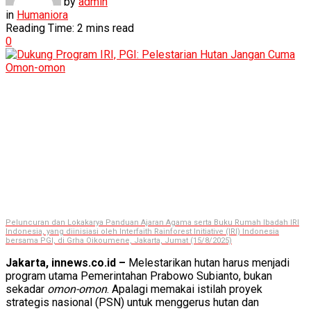
by
admin
in
Humaniora
Reading Time: 2 mins read
0
Peluncuran dan Lokakarya Panduan Ajaran Agama serta Buku Rumah Ibadah IRI
Indonesia, yang diinisiasi oleh Interfaith Rainforest Initiative (IRI) Indonesia
bersama PGI, di Grha Oikoumene, Jakarta, Jumat (15/8/2025)
Jakarta, innews.co.id –
Melestarikan hutan harus menjadi
program utama Pemerintahan Prabowo Subianto, bukan
sekadar
omon-omon
. Apalagi memakai istilah proyek
strategis nasional (PSN) untuk menggerus hutan dan