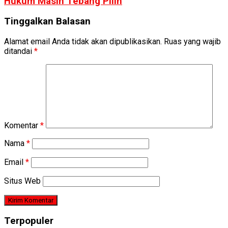
Hukum Masih Tebang Pilih
Tinggalkan Balasan
Alamat email Anda tidak akan dipublikasikan.
Ruas yang wajib
ditandai
*
Komentar
*
Nama
*
Email
*
Situs Web
Terpopuler