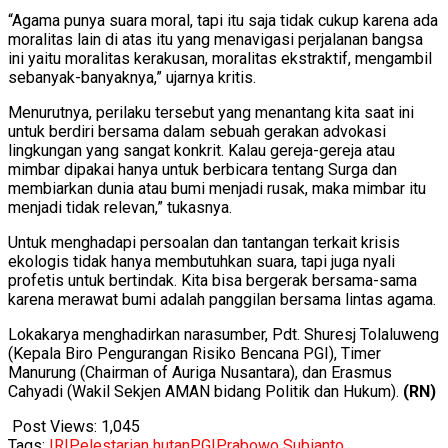
“Agama punya suara moral, tapi itu saja tidak cukup karena ada
moralitas lain di atas itu yang menavigasi perjalanan bangsa
ini yaitu moralitas kerakusan, moralitas ekstraktif, mengambil
sebanyak-banyaknya,” ujarnya kritis.
Menurutnya, perilaku tersebut yang menantang kita saat ini
untuk berdiri bersama dalam sebuah gerakan advokasi
lingkungan yang sangat konkrit. Kalau gereja-gereja atau
mimbar dipakai hanya untuk berbicara tentang Surga dan
membiarkan dunia atau bumi menjadi rusak, maka mimbar itu
menjadi tidak relevan,” tukasnya.
Untuk menghadapi persoalan dan tantangan terkait krisis
ekologis tidak hanya membutuhkan suara, tapi juga nyali
profetis untuk bertindak. Kita bisa bergerak bersama-sama
karena merawat bumi adalah panggilan bersama lintas agama.
Lokakarya menghadirkan narasumber, Pdt. Shuresj Tolaluweng
(Kepala Biro Pengurangan Risiko Bencana PGI), Timer
Manurung (Chairman of Auriga Nusantara), dan Erasmus
Cahyadi (Wakil Sekjen AMAN bidang Politik dan Hukum).
(RN)
Post Views:
1,045
Tags:
IRI
Pelestarian hutan
PGI
Prabowo Subianto