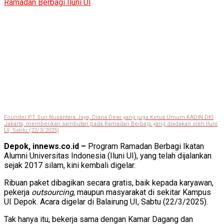
Founder PT Suri Nusantara Jaya, Diana Dewi yang juga Ketua Umum KADIN DKI
Jakarta, memberikan sambutan pada Ramadan Berbagi yang diadakan oleh Iluni
UI, Sabtu (22/3/2025)
Depok, innews.co.id –
Program Ramadan Berbagi Ikatan
Alumni Universitas Indonesia (Iluni UI), yang telah dijalankan
sejak 2017 silam, kini kembali digelar.
Ribuan paket dibagikan secara gratis, baik kepada karyawan,
pekerja
outsourcing
, maupun masyarakat di sekitar Kampus
UI Depok. Acara digelar di Balairung UI, Sabtu (22/3/2025).
Tak hanya itu, bekerja sama dengan Kamar Dagang dan