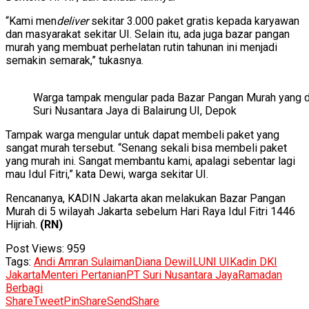
“Kami men
deliver
sekitar 3.000 paket gratis kepada karyawan
dan masyarakat sekitar UI. Selain itu, ada juga bazar pangan
murah yang membuat perhelatan rutin tahunan ini menjadi
semakin semarak,” tukasnya.
Warga tampak mengular pada Bazar Pangan Murah yang di
Suri Nusantara Jaya di Balairung UI, Depok
Tampak warga mengular untuk dapat membeli paket yang
sangat murah tersebut. “Senang sekali bisa membeli paket
yang murah ini. Sangat membantu kami, apalagi sebentar lagi
mau Idul Fitri,” kata Dewi, warga sekitar UI.
Rencananya, KADIN Jakarta akan melakukan Bazar Pangan
Murah di 5 wilayah Jakarta sebelum Hari Raya Idul Fitri 1446
Hijriah.
(RN)
Post Views:
959
Tags:
Andi Amran Sulaiman
Diana Dewi
ILUNI UI
Kadin DKI
Jakarta
Menteri Pertanian
PT Suri Nusantara Jaya
Ramadan
Berbagi
Share
Tweet
Pin
Share
Send
Share