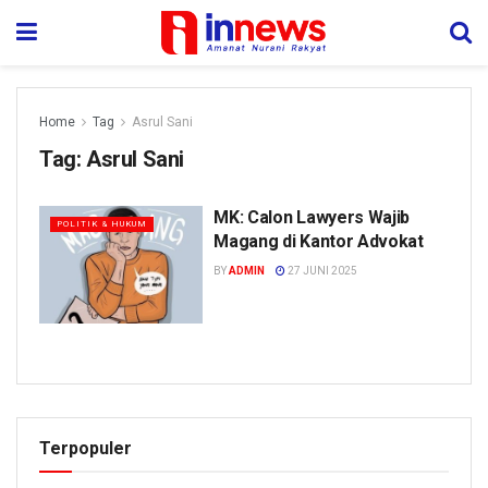
Home
Tag
Asrul Sani
Tag:
Asrul Sani
MK: Calon Lawyers Wajib
POLITIK & HUKUM
Magang di Kantor Advokat
BY
ADMIN
27 JUNI 2025
Terpopuler