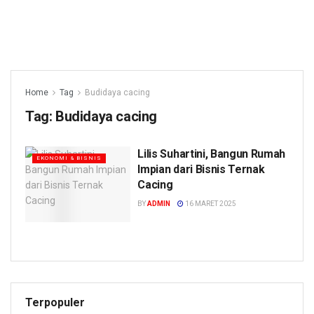
Home
Tag
Budidaya cacing
Tag:
Budidaya cacing
Lilis Suhartini, Bangun Rumah
EKONOMI & BISNIS
Impian dari Bisnis Ternak
Cacing
BY
ADMIN
16 MARET 2025
Terpopuler