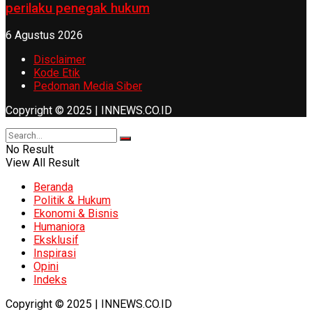
perilaku penegak hukum
6 Agustus 2026
Disclaimer
Kode Etik
Pedoman Media Siber
Copyright © 2025 | INNEWS.CO.ID
No Result
View All Result
Beranda
Politik & Hukum
Ekonomi & Bisnis
Humaniora
Eksklusif
Inspirasi
Opini
Indeks
Copyright © 2025 | INNEWS.CO.ID