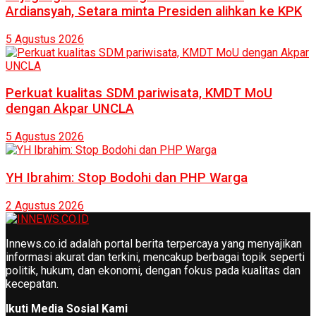
Ardiansyah, Setara minta Presiden alihkan ke KPK
5 Agustus 2026
Perkuat kualitas SDM pariwisata, KMDT MoU
dengan Akpar UNCLA
5 Agustus 2026
YH Ibrahim: Stop Bodohi dan PHP Warga
2 Agustus 2026
Innews.co.id adalah portal berita terpercaya yang menyajikan
informasi akurat dan terkini, mencakup berbagai topik seperti
politik, hukum, dan ekonomi, dengan fokus pada kualitas dan
kecepatan.
Ikuti Media Sosial Kami