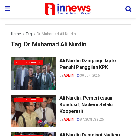
Home
Tag
Dr. Muhamad Ali Nurdin
Tag:
Dr. Muhamad Ali Nurdin
Ali Nurdin Dampingi Japto
POLITIK & HUKUM
Penuhi Panggilan KPK
BY
ADMIN
30 JUNI 2026
Ali Nurdin: Pemeriksaan
POLITIK & HUKUM
Kondusif, Nadiem Selalu
Kooperatif
BY
ADMIN
8 AGUSTUS 2025
Ali Nurdin Dampingi Nadiem