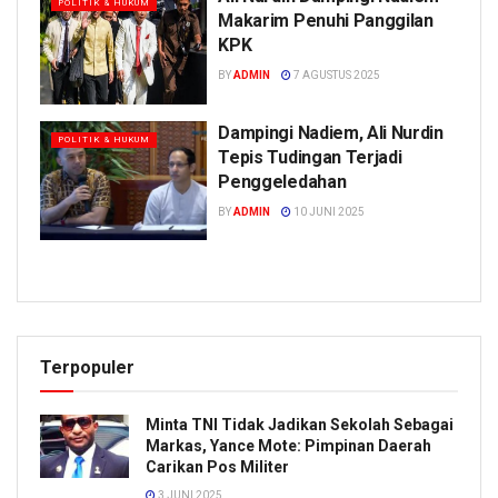
POLITIK & HUKUM
Makarim Penuhi Panggilan
KPK
BY
ADMIN
7 AGUSTUS 2025
Dampingi Nadiem, Ali Nurdin
POLITIK & HUKUM
Tepis Tudingan Terjadi
Penggeledahan
BY
ADMIN
10 JUNI 2025
Terpopuler
Minta TNI Tidak Jadikan Sekolah Sebagai
Markas, Yance Mote: Pimpinan Daerah
Carikan Pos Militer
3 JUNI 2025