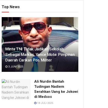
Top News
Minta TNI Tidak Jadikan Sekolah
Sebagai Markas, Yance Mote: Pimpinan
Daerah Carikan Pos Militer
3 JUNI 2025
Ali Nurdin Bantah
Tudingan Nadiem
Serahkan Uang ke Jokowi
di Medsos
18 JULI 2025