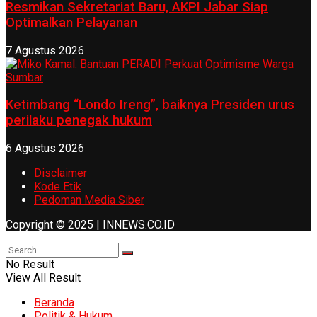
Resmikan Sekretariat Baru, AKPI Jabar Siap
Optimalkan Pelayanan
7 Agustus 2026
Ketimbang “Londo Ireng”, baiknya Presiden urus
perilaku penegak hukum
6 Agustus 2026
Disclaimer
Kode Etik
Pedoman Media Siber
Copyright © 2025 | INNEWS.CO.ID
No Result
View All Result
Beranda
Politik & Hukum