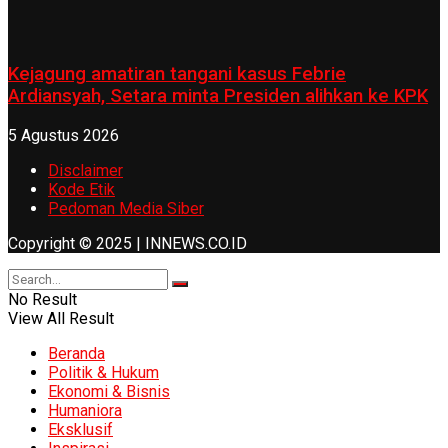
Kejagung amatiran tangani kasus Febrie
Ardiansyah, Setara minta Presiden alihkan ke KPK
5 Agustus 2026
Disclaimer
Kode Etik
Pedoman Media Siber
Copyright © 2025 | INNEWS.CO.ID
No Result
View All Result
Beranda
Politik & Hukum
Ekonomi & Bisnis
Humaniora
Eksklusif