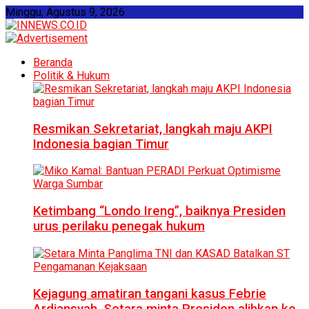
Minggu, Agustus 9, 2026
Beranda
Politik & Hukum
Resmikan Sekretariat, langkah maju AKPI
Indonesia bagian Timur
Ketimbang “Londo Ireng”, baiknya Presiden
urus perilaku penegak hukum
Kejagung amatiran tangani kasus Febrie
Ardiansyah, Setara minta Presiden alihkan ke