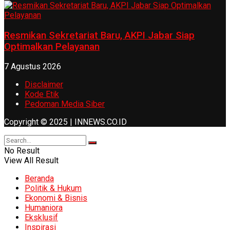
Resmikan Sekretariat Baru, AKPI Jabar Siap
Optimalkan Pelayanan
7 Agustus 2026
Disclaimer
Kode Etik
Pedoman Media Siber
Copyright © 2025 | INNEWS.CO.ID
No Result
View All Result
Beranda
Politik & Hukum
Ekonomi & Bisnis
Humaniora
Eksklusif
Inspirasi