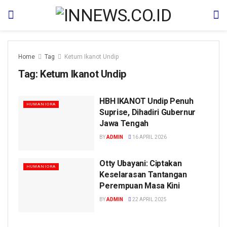
Home
Tag
Ketum Ikanot Undip
Tag:
Ketum Ikanot Undip
HBH IKANOT Undip Penuh
HUMANIORA
Suprise, Dihadiri Gubernur
Jawa Tengah
BY
ADMIN
16 APRIL 2026
Otty Ubayani: Ciptakan
HUMANIORA
Keselarasan Tantangan
Perempuan Masa Kini
BY
ADMIN
22 APRIL 2025