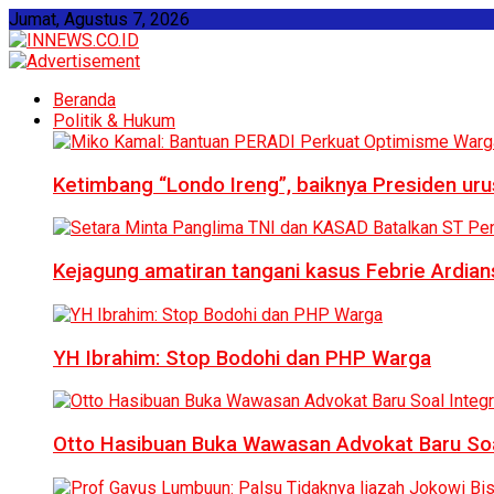
Jumat, Agustus 7, 2026
Beranda
Politik & Hukum
Ketimbang “Londo Ireng”, baiknya Presiden ur
Kejagung amatiran tangani kasus Febrie Ardian
YH Ibrahim: Stop Bodohi dan PHP Warga
Otto Hasibuan Buka Wawasan Advokat Baru Soal