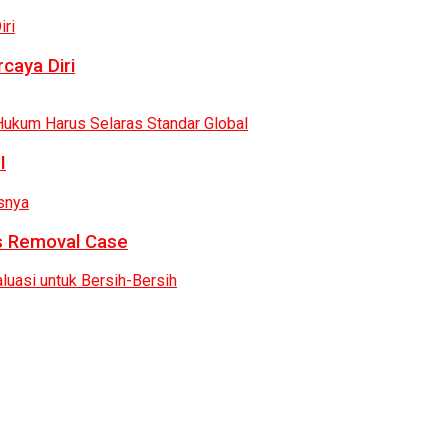
caya Diri
I
as Removal Case