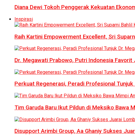
Diana Dewi Tokoh Penggerak Kekuatan Ekonom
Inspirasi
Raih Kartini Empowerment Excellent, Sri Suparni 
Dr. Megawati Prabowo, Putri Indonesia Favorit
Perkuat Regenerasi, Peradi Profesional Tunj
Tim Garuda Baru Ikut Pildun di Meksiko Bawa 
Disupport Arimbi Group, Aa Ghaniy Sukses Juar