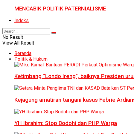
MENCABIK POLITIK PATERNIALISME
Indeks
No Result
View All Result
Beranda
Politik & Hukum
Ketimbang “Londo Ireng”, baiknya Presiden ur
Kejagung amatiran tangani kasus Febrie Ardian
YH Ibrahim: Stop Bodohi dan PHP Warga