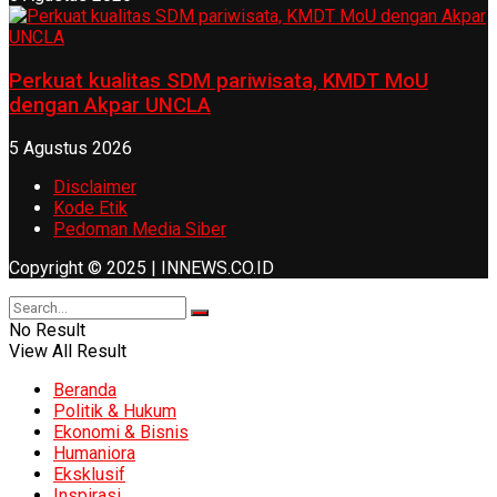
Perkuat kualitas SDM pariwisata, KMDT MoU
dengan Akpar UNCLA
5 Agustus 2026
Disclaimer
Kode Etik
Pedoman Media Siber
Copyright © 2025 | INNEWS.CO.ID
No Result
View All Result
Beranda
Politik & Hukum
Ekonomi & Bisnis
Humaniora
Eksklusif
Inspirasi