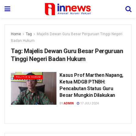
Home
Tag
Majelis Dewan Guru Besar Perguruan Tinggi Negeri
Badan Hukum
Tag:
Majelis Dewan Guru Besar Perguruan
Tinggi Negeri Badan Hukum
Kasus Prof Marthen Napang,
POLITIK & HUKUM
Ketua MDGB PTNBH:
Pencabutan Status Guru
Besar Mungkin Dilakukan
BY
ADMIN
17 JULI 2024