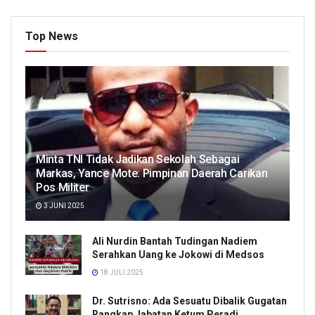
Top News
Minta TNI Tidak Jadikan Sekolah Sebagai
Markas, Yance Mote: Pimpinan Daerah Carikan
Pos Militer
3 JUNI 2025
Ali Nurdin Bantah Tudingan Nadiem
Serahkan Uang ke Jokowi di Medsos
18 JULI 2025
Dr. Sutrisno: Ada Sesuatu Dibalik Gugatan
Rangkap Jabatan Ketum Peradi