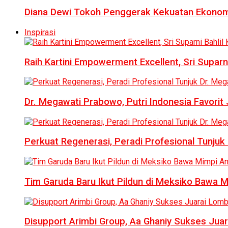
Diana Dewi Tokoh Penggerak Kekuatan Ekonom
Inspirasi
Raih Kartini Empowerment Excellent, Sri Suparni 
Dr. Megawati Prabowo, Putri Indonesia Favorit
Perkuat Regenerasi, Peradi Profesional Tunj
Tim Garuda Baru Ikut Pildun di Meksiko Bawa 
Disupport Arimbi Group, Aa Ghaniy Sukses Juar