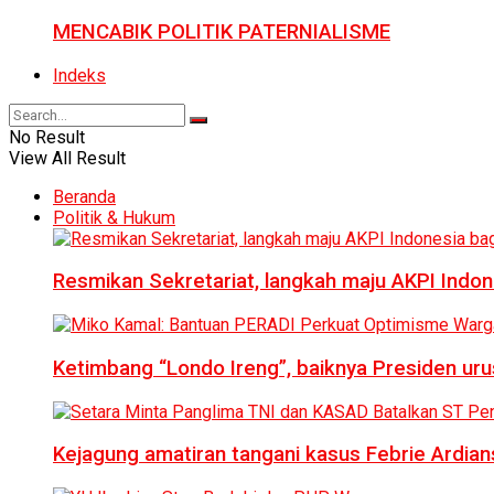
MENCABIK POLITIK PATERNIALISME
Indeks
No Result
View All Result
Beranda
Politik & Hukum
Resmikan Sekretariat, langkah maju AKPI Indon
Ketimbang “Londo Ireng”, baiknya Presiden ur
Kejagung amatiran tangani kasus Febrie Ardian