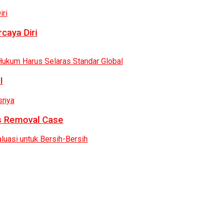
caya Diri
I
as Removal Case