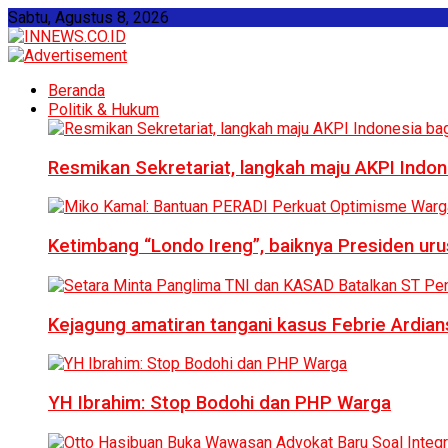
Sabtu, Agustus 8, 2026
Beranda
Politik & Hukum
Resmikan Sekretariat, langkah maju AKPI Indon
Ketimbang “Londo Ireng”, baiknya Presiden ur
Kejagung amatiran tangani kasus Febrie Ardian
YH Ibrahim: Stop Bodohi dan PHP Warga