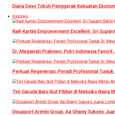
Diana Dewi Tokoh Penggerak Kekuatan Ekonom
Inspirasi
Raih Kartini Empowerment Excellent, Sri Suparni 
Dr. Megawati Prabowo, Putri Indonesia Favorit
Perkuat Regenerasi, Peradi Profesional Tunj
Tim Garuda Baru Ikut Pildun di Meksiko Bawa 
Disupport Arimbi Group, Aa Ghaniy Sukses Juar