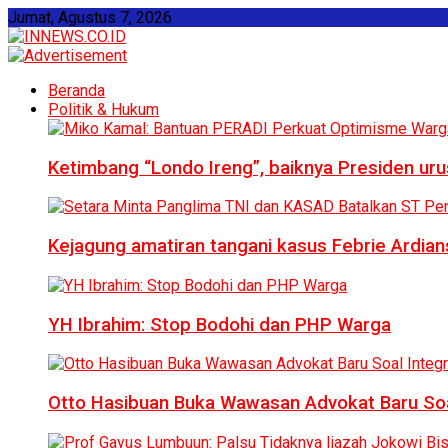
Jumat, Agustus 7, 2026
Beranda
Politik & Hukum
Ketimbang “Londo Ireng”, baiknya Presiden ur
Kejagung amatiran tangani kasus Febrie Ardian
YH Ibrahim: Stop Bodohi dan PHP Warga
Otto Hasibuan Buka Wawasan Advokat Baru Soal