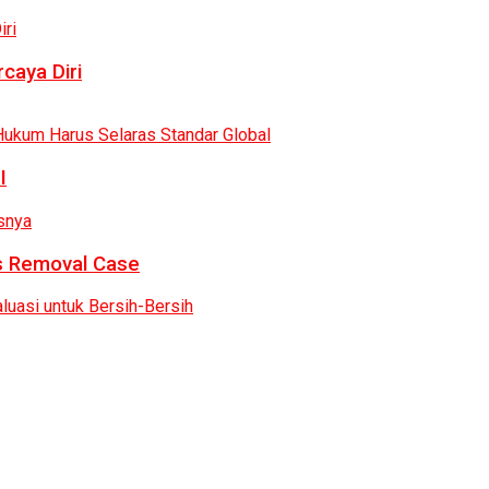
caya Diri
I
as Removal Case