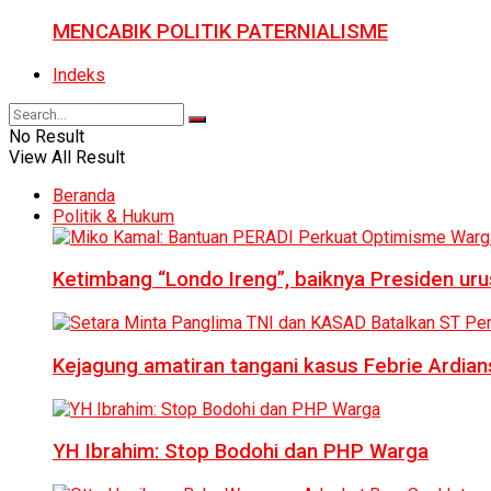
MENCABIK POLITIK PATERNIALISME
Indeks
No Result
View All Result
Beranda
Politik & Hukum
Ketimbang “Londo Ireng”, baiknya Presiden ur
Kejagung amatiran tangani kasus Febrie Ardian
YH Ibrahim: Stop Bodohi dan PHP Warga