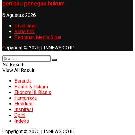
perilaku penegak hukum
6 Agustus 2026
Disclaimer
Kode Etik
Pedoman Media Siber
Copyright © 2025 | INNEWS.CO.ID
No Result
View All Result
Beranda
Politik & Hukum
Ekonomi & Bisnis
Humaniora
Eksklusif
Inspirasi
Opini
Indeks
Copyright © 2025 | INNEWS.CO.ID