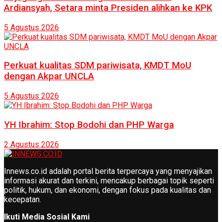
Ardiansyah, Setara minta Presiden alihkan ke KPK
5 Agustus 2026
Perkuat kualitas SDM pariwisata, KMDT MoU
dengan Akpar UNCLA
5 Agustus 2026
YH Ibrahim: Stop Bodohi dan PHP Warga
2 Agustus 2026
Innews.co.id adalah portal berita terpercaya yang menyajikan
informasi akurat dan terkini, mencakup berbagai topik seperti
politik, hukum, dan ekonomi, dengan fokus pada kualitas dan
kecepatan.
Ikuti Media Sosial Kami