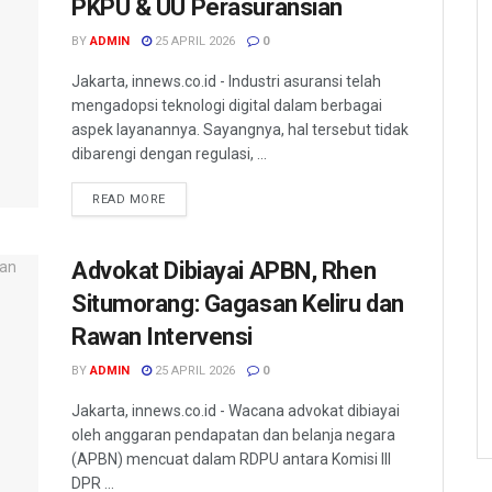
PKPU & UU Perasuransian
BY
ADMIN
25 APRIL 2026
0
Jakarta, innews.co.id - Industri asuransi telah
mengadopsi teknologi digital dalam berbagai
aspek layanannya. Sayangnya, hal tersebut tidak
dibarengi dengan regulasi, ...
READ MORE
Advokat Dibiayai APBN, Rhen
Situmorang: Gagasan Keliru dan
Rawan Intervensi
BY
ADMIN
25 APRIL 2026
0
Jakarta, innews.co.id - Wacana advokat dibiayai
oleh anggaran pendapatan dan belanja negara
(APBN) mencuat dalam RDPU antara Komisi III
DPR ...