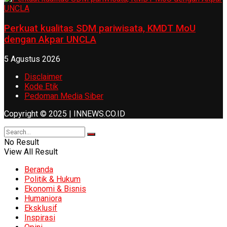
Perkuat kualitas SDM pariwisata, KMDT MoU
dengan Akpar UNCLA
5 Agustus 2026
Disclaimer
Kode Etik
Pedoman Media Siber
Copyright © 2025 | INNEWS.CO.ID
No Result
View All Result
Beranda
Politik & Hukum
Ekonomi & Bisnis
Humaniora
Eksklusif
Inspirasi