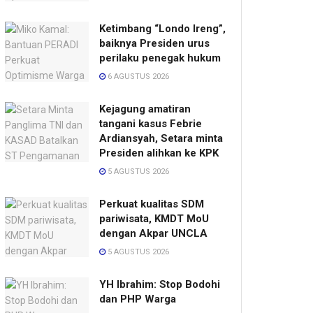
Ketimbang “Londo Ireng”,
baiknya Presiden urus
perilaku penegak hukum
6 AGUSTUS 2026
Kejagung amatiran
tangani kasus Febrie
Ardiansyah, Setara minta
Presiden alihkan ke KPK
5 AGUSTUS 2026
Perkuat kualitas SDM
pariwisata, KMDT MoU
dengan Akpar UNCLA
5 AGUSTUS 2026
YH Ibrahim: Stop Bodohi
dan PHP Warga