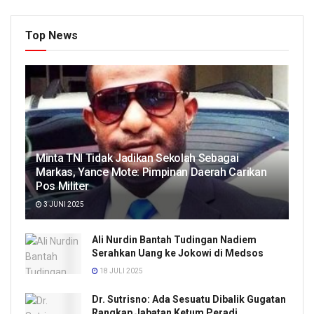
Top News
Minta TNI Tidak Jadikan Sekolah Sebagai
Markas, Yance Mote: Pimpinan Daerah Carikan
Pos Militer
3 JUNI 2025
Ali Nurdin Bantah Tudingan Nadiem
Serahkan Uang ke Jokowi di Medsos
18 JULI 2025
Dr. Sutrisno: Ada Sesuatu Dibalik Gugatan
Rangkap Jabatan Ketum Peradi