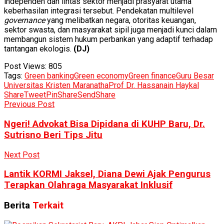
independen dan lintas sektor menjadi prasyarat utama
keberhasilan integrasi tersebut. Pendekatan multilevel
governance
yang melibatkan negara, otoritas keuangan,
sektor swasta, dan masyarakat sipil juga menjadi kunci dalam
membangun sistem hukum perbankan yang adaptif terhadap
tantangan ekologis.
(DJ)
Post Views:
805
Tags:
Green banking
Green economy
Green finance
Guru Besar
Universitas Kristen Maranatha
Prof Dr. Hassanain Haykal
Share
Tweet
Pin
Share
Send
Share
Previous Post
Ngeri! Advokat Bisa Dipidana di KUHP Baru, Dr.
Sutrisno Beri Tips Jitu
Next Post
Lantik KORMI Jaksel, Diana Dewi Ajak Pengurus
Terapkan Olahraga Masyarakat Inklusif
Berita
Terkait