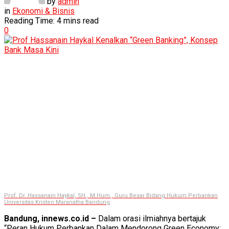
by
admin
in
Ekonomi & Bisnis
Reading Time: 4 mins read
0
Prof. Dr. Hassanain Haykal, SH., M.Hum., Guru Besar Bidang Hukum Perbankan
Universitas Kristen Maranatha Bandung
Bandung, innews.co.id –
Dalam orasi ilmiahnya bertajuk
“Peran Hukum Perbankan Dalam Mendorong Green Economy: