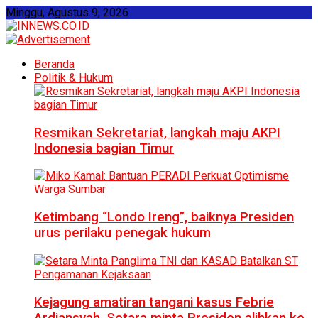
Minggu, Agustus 9, 2026
Beranda
Politik & Hukum
Resmikan Sekretariat, langkah maju AKPI
Indonesia bagian Timur
Ketimbang “Londo Ireng”, baiknya Presiden
urus perilaku penegak hukum
Kejagung amatiran tangani kasus Febrie
Ardiansyah, Setara minta Presiden alihkan ke