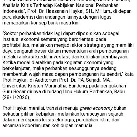
Analisis Kritis Terhadap Kebijakan Nasional Perbankan
Indonesia”, Prof. Dr. Hassanain Haykal, SH., M.Hum., di depan
para akademisi dan undangan lainnya, dengan lugas
memaparkan konsep bank masa kini.
“Sektor perbankan tidak lagi dapat diposisikan sebagai
institusi ekonomi semata yang berorientasi pada
profitabilitas, melainkan menjadi aktor strategis yang memiliki
daya pengaruh besar dalam menentukan arah pembangunan
melalui alokasi kredit, investasi, dan kebijakan pembiayaan.
Ketika modal diarahkan pada kegiatan ekonomi yang
berkelanjutan, maka perbankan sesungguhnya sedang
membentuk wajah masa depan pembangunan itu sendiri,” kata
Prof Haykal, di Auditorium Prof. Dr. P.A. Surjadi, MA.,
Universitas Kristen Maranatha, Bandung, pada pengukuhan
Guru Besar dirinya di bidang Ilmu Hukum Perbankan, Rabu
(28/1/2026).
Prof Haykal menilai, transisi menuju
green economy
bukan
sekadar pilihan kebijakan, melainkan keniscayaan sejarah
dalam merespons krisis ekologis, perubahan iklim, dan
ancaman keberlanjutan kehidupan manusia.