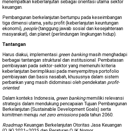
menempatkan keberlanjutan sebagai orientasi utama sektor
keuangan.
Pembangunan berkelanjutan bertumpu pada keseimbangan
tiga dimensi utama, yaitu profit (keberlanjutan keuntungan
ekonomi),
people
(tanggung jawab sosial dan kesejahteraan
masyarakat), dan planet (perlindungan lingkungan hidup).
Tantangan
Harus diakui, implementasi
green banking
masih menghadapi
berbagai tantangan struktural dan institusional. Pembatasan
pembiayaan pada sektor-sektor yang memenuhi kriteria
keberlanjutan berimplikasi pada menyempitnya portofolio
pembiayaan dan basis nasabah, khususnya dalam sistem
perbankan yang masih didominasi oleh pendekatan
profit-
oriented
.
Dalam konteks Indonesia,
green banking
memiliki relevansi
strategis dalam mendukung pencapaian Tujuan Pembangunan
Berkelanjutan (Sustainable Development Goals) serta
komitmen menuju
net zero emissions
pada tahun 2060.
Roadmap
Keuangan Berkelanjutan Otoritas Jasa Keuangan
(OJK) 2021–2025 dan Peraturan OJK Nomor