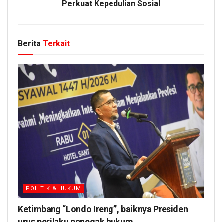
Perkuat Kepedulian Sosial
Berita
Terkait
POLITIK & HUKUM
Ketimbang “Londo Ireng”, baiknya Presiden
urus perilaku penegak hukum