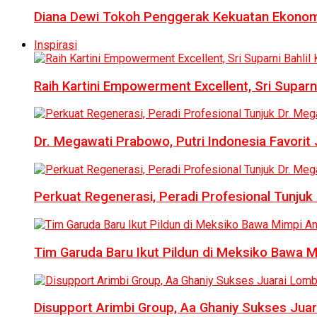
Diana Dewi Tokoh Penggerak Kekuatan Ekonom
Inspirasi
Raih Kartini Empowerment Excellent, Sri Suparni 
Dr. Megawati Prabowo, Putri Indonesia Favorit
Perkuat Regenerasi, Peradi Profesional Tunj
Tim Garuda Baru Ikut Pildun di Meksiko Bawa 
Disupport Arimbi Group, Aa Ghaniy Sukses Juar