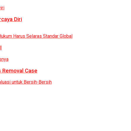
caya Diri
I
as Removal Case