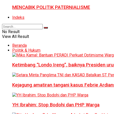
MENCABIK POLITIK PATERNIALISME
Indeks
No Result
View All Result
Beranda
Politik & Hukum
Ketimbang “Londo Ireng”, baiknya Presiden ur
Kejagung amatiran tangani kasus Febrie Ardian
YH Ibrahim: Stop Bodohi dan PHP Warga