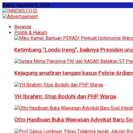
Sabtu, Agustus 8, 2026
Beranda
Politik & Hukum
Ketimbang “Londo Ireng”, baiknya Presiden ur
Kejagung amatiran tangani kasus Febrie Ardian
YH Ibrahim: Stop Bodohi dan PHP Warga
Otto Hasibuan Buka Wawasan Advokat Baru Soal