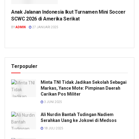
Anak Jalanan Indonesia Ikut Turnamen Mini Soccer
EKSKLUSIF
SCWC 2026 di Amerika Serikat
BY
ADMIN
27 JANUARI 2025
Terpopuler
Minta TNI Tidak Jadikan Sekolah Sebagai
Markas, Yance Mote: Pimpinan Daerah
Carikan Pos Militer
3 JUNI 2025
Ali Nurdin Bantah Tudingan Nadiem
Serahkan Uang ke Jokowi di Medsos
18 JULI 2025