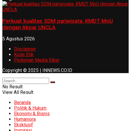
Perkuat kualitas SDM pariwisata, KMDT MoU
dengan Akpar UNCLA
5 Agustus 2026
Disclaimer
Kode Etik
Pedoman Media Siber
Copyright © 2025 | INNEWS.CO.ID
No Result
View All Result
Beranda
Politik & Hukum
Ekonomi & Bisnis
Humaniora
Eksklusif
Inspirasi