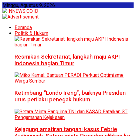
Minggu, Agustus 9, 2026
Beranda
Politik & Hukum
Resmikan Sekretariat, langkah maju AKPI
Indonesia bagian Timur
Ketimbang “Londo Ireng”, baiknya Presiden
urus perilaku penegak hukum
Kejagung amatiran tangani kasus Febrie
Ardiansyah, Setara minta Presiden alihkan ke