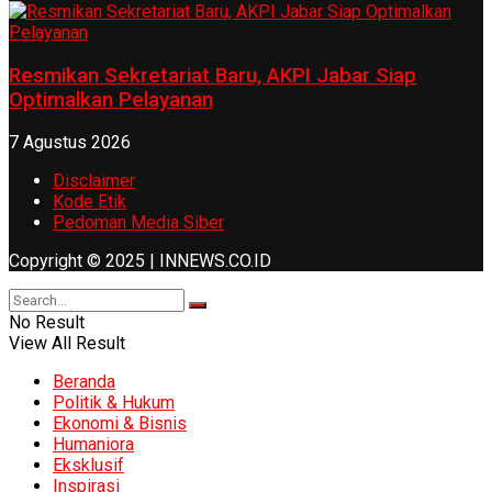
Resmikan Sekretariat Baru, AKPI Jabar Siap
Optimalkan Pelayanan
7 Agustus 2026
Disclaimer
Kode Etik
Pedoman Media Siber
Copyright © 2025 | INNEWS.CO.ID
No Result
View All Result
Beranda
Politik & Hukum
Ekonomi & Bisnis
Humaniora
Eksklusif
Inspirasi