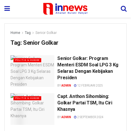
Home
Tag
Senior Golkar
Tag:
Senior Golkar
Senior Golkar: Program
POLITIK & HUKUM
Menteri ESDM Soal LPG 3 Kg
Selaras Dengan Kebijakan
Presiden
BY
ADMIN
12 FEBRUARI 2025
Capt. Anthon Sihombing:
POLITIK & HUKUM
Golkar Partai TSM, Itu Ciri
Khasnya
BY
ADMIN
2 SEPTEMBER 2024