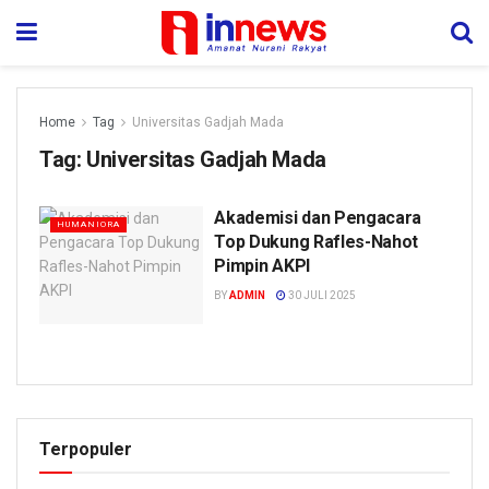
Home
Tag
Universitas Gadjah Mada
Tag:
Universitas Gadjah Mada
Akademisi dan Pengacara
HUMANIORA
Top Dukung Rafles-Nahot
Pimpin AKPI
BY
ADMIN
30 JULI 2025
Terpopuler