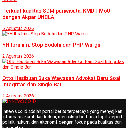
Perkuat kualitas SDM pariwisata, KMDT MoU
dengan Akpar UNCLA
5 Agustus 2026
YH Ibrahim: Stop Bodohi dan PHP Warga
2 Agustus 2026
Otto Hasibuan Buka Wawasan Advokat Baru Soal
Integritas dan Single Bar
2 Agustus 2026
Innews.co.id adalah portal berita terpercaya yang menyajikan
informasi akurat dan terkini, mencakup berbagai topik seperti
politik, hukum, dan ekonomi, dengan fokus pada kualitas dan
kecepatan.