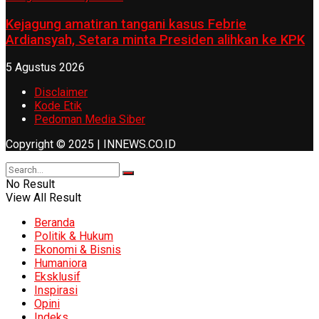
Kejagung amatiran tangani kasus Febrie
Ardiansyah, Setara minta Presiden alihkan ke KPK
5 Agustus 2026
Disclaimer
Kode Etik
Pedoman Media Siber
Copyright © 2025 | INNEWS.CO.ID
No Result
View All Result
Beranda
Politik & Hukum
Ekonomi & Bisnis
Humaniora
Eksklusif
Inspirasi
Opini
Indeks