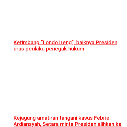
Ketimbang “Londo Ireng”, baiknya Presiden
urus perilaku penegak hukum
Kejagung amatiran tangani kasus Febrie
Ardiansyah, Setara minta Presiden alihkan ke