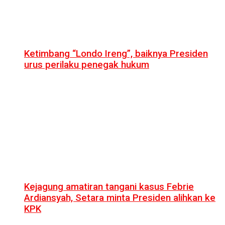
Ketimbang “Londo Ireng”, baiknya Presiden
urus perilaku penegak hukum
Kejagung amatiran tangani kasus Febrie
Ardiansyah, Setara minta Presiden alihkan ke
KPK