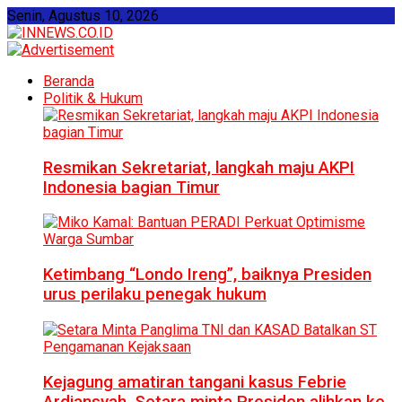
Senin, Agustus 10, 2026
Beranda
Politik & Hukum
Resmikan Sekretariat, langkah maju AKPI
Indonesia bagian Timur
Ketimbang “Londo Ireng”, baiknya Presiden
urus perilaku penegak hukum
Kejagung amatiran tangani kasus Febrie
Ardiansyah, Setara minta Presiden alihkan ke