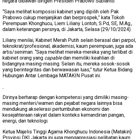
negara dibawah dirigen Presiden Prabowo Subianto.
“Saya melihat komposisi kabinet yang dipilih oleh Pak
Prabowo cukup menjanjikan dan berprospek,” kata Tokoh
Perempuan Khonghucu, Liem Liliany Lontoh, S.Pd, SE, M.Ag.,
dalam keterangan persnya, di Jakarta, Selasa (29/10/2024).
Liliany menilai, Kabinet Merah Putih selain berasal dari parpol,
teknokrat/profesional, akademisi, kaum perempuan, juga ada
artis/seniman. “Saya melihat mereka-mereka yang terlibat di
kabinet orang yang
capable
dan memiliki keahlian di
bidangnya masing-masing. Selain itu, mereka sosok-sosok
yang berintegritas dan berwawasan luas,” tutur Ketua Bidang
Hubungan Antar Lembaga MATAKIN Pusat ini.
Dirinya berharap dengan kompetensi yang dimiliki masing-
masing menteri/wamen dan pejabat negara lainnya bisa
mendukung akselerasi pertumbuhan ekonomi dan
kesejahteraan rakyat dalam konteks kemandirian pangan,
energi, dan teknologi.
Ketua Majelis Tinggi Agama Khonghucu Indonesia (Matakin)
Provinsi DKI Jakarta ini juga mengapresiasi pelibatan kaum