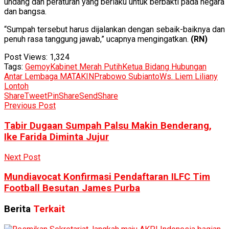
undang dan peraturan yang berlaku untuk berbakti pada negara
dan bangsa.
“Sumpah tersebut harus dijalankan dengan sebaik-baiknya dan
penuh rasa tanggung jawab,” ucapnya mengingatkan.
(RN)
Post Views:
1,324
Tags:
Gemoy
Kabinet Merah Putih
Ketua Bidang Hubungan
Antar Lembaga MATAKIN
Prabowo Subianto
Ws. Liem Liliany
Lontoh
Share
Tweet
Pin
Share
Send
Share
Previous Post
Tabir Dugaan Sumpah Palsu Makin Benderang,
Ike Farida Diminta Jujur
Next Post
Mundiavocat Konfirmasi Pendaftaran ILFC Tim
Football Besutan James Purba
Berita
Terkait