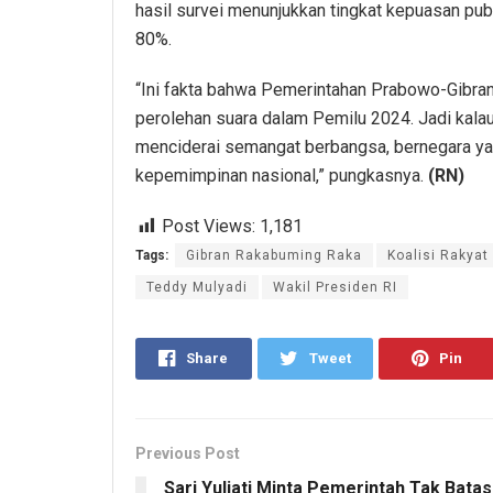
hasil survei menunjukkan tingkat kepuasan publ
80%.
“Ini fakta bahwa Pemerintahan Prabowo-Gibran
perolehan suara dalam Pemilu 2024. Jadi kal
menciderai semangat berbangsa, bernegara ya
kepemimpinan nasional,” pungkasnya.
(RN)
Post Views:
1,181
Tags:
Gibran Rakabuming Raka
Koalisi Rakyat
Teddy Mulyadi
Wakil Presiden RI
Share
Tweet
Pin
Previous Post
Sari Yuliati Minta Pemerintah Tak Batas