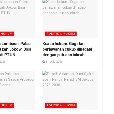
& HUKUM
POLITIK & HUKUM
s Lumbuun: Palsu
Kuasa hukum: Gugatan
jazah Jokowi Bisa
perlawanan cukup dihadapi
 di PTUN
dengan putusan inkrah
2026
31 JULI 2026
& HUKUM
POLITIK & HUKUM