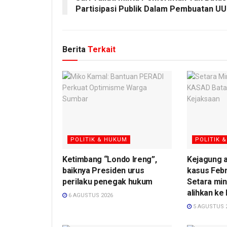
Partisipasi Publik Dalam Pembuatan UU
Berita
Terkait
POLITIK & HUKUM
POLITIK 
Ketimbang “Londo Ireng”,
Kejagung a
baiknya Presiden urus
kasus Febr
perilaku penegak hukum
Setara min
alihkan ke
6 AGUSTUS 2026
5 AGUSTUS 