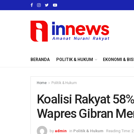
BERANDA
POLITIK & HUKUM
EKONOMI & BIS
Home
Politik & Hukum
Koalisi Rakyat 58
Wapres Gibran Me
by
admin
in
Politik & Hukum
Reading Time: 2