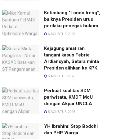
Ketimbang “Londo Ireng”,
baiknya Presiden urus
perilaku penegak hukum
6 AGUSTUS 2026
Kejagung amatiran
tangani kasus Febrie
Ardiansyah, Setara minta
Presiden alihkan ke KPK
5 AGUSTUS 2026
Perkuat kualitas SDM
pariwisata, KMDT MoU
dengan Akpar UNCLA
5 AGUSTUS 2026
YH Ibrahim: Stop Bodohi
dan PHP Warga