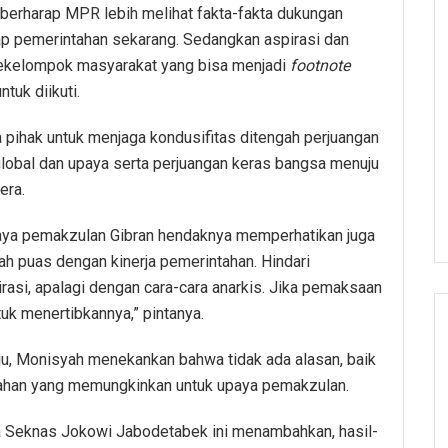
berharap MPR lebih melihat fakta-fakta dukungan
ap pemerintahan sekarang. Sedangkan aspirasi dan
sekelompok masyarakat yang bisa menjadi
footnote
ntuk diikuti.
pihak untuk menjaga kondusifitas ditengah perjuangan
 global dan upaya serta perjuangan keras bangsa menuju
era.
aya pemakzulan Gibran hendaknya memperhatikan juga
ah puas dengan kinerja pemerintahan. Hindari
si, apalagi dengan cara-cara anarkis. Jika pemaksaan
uk menertibkannya,” pintanya.
ju, Monisyah menekankan bahwa tidak ada alasan, baik
tahan yang memungkinkan untuk upaya pemakzulan.
ua Seknas Jokowi Jabodetabek ini menambahkan, hasil-