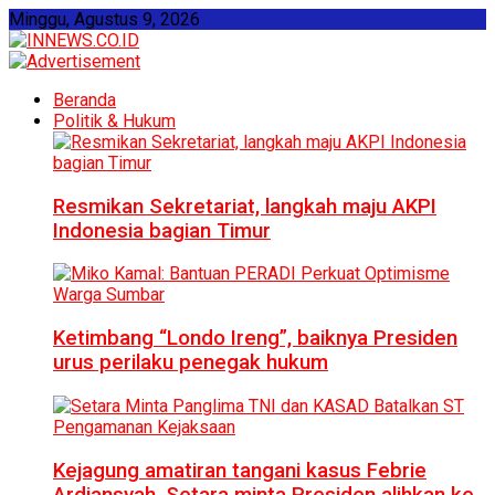
Minggu, Agustus 9, 2026
Beranda
Politik & Hukum
Resmikan Sekretariat, langkah maju AKPI
Indonesia bagian Timur
Ketimbang “Londo Ireng”, baiknya Presiden
urus perilaku penegak hukum
Kejagung amatiran tangani kasus Febrie
Ardiansyah, Setara minta Presiden alihkan ke