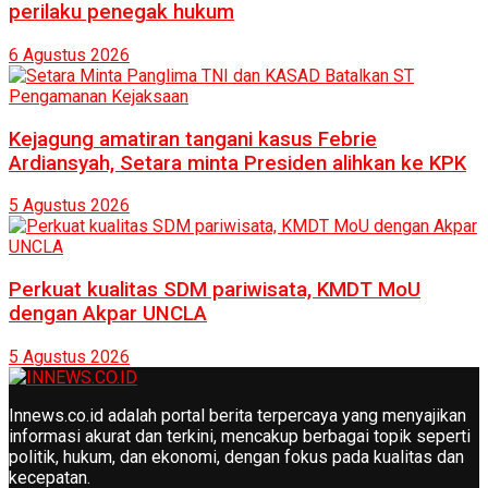
perilaku penegak hukum
6 Agustus 2026
Kejagung amatiran tangani kasus Febrie
Ardiansyah, Setara minta Presiden alihkan ke KPK
5 Agustus 2026
Perkuat kualitas SDM pariwisata, KMDT MoU
dengan Akpar UNCLA
5 Agustus 2026
Innews.co.id adalah portal berita terpercaya yang menyajikan
informasi akurat dan terkini, mencakup berbagai topik seperti
politik, hukum, dan ekonomi, dengan fokus pada kualitas dan
kecepatan.