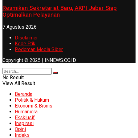
Resmikan Sekretariat Baru, AKPI Jabar Siap
Optimalkan Pelayanan
7 Agustus 2026
Disclaimer
Kode Etik
Pedoman Media Siber
Copyright © 2025 | INNEWS.CO.ID
No Result
View All Result
Beranda
Politik & Hukum
Ekonomi & Bisnis
Humaniora
Eksklusif
Inspirasi
Opini
Indeks