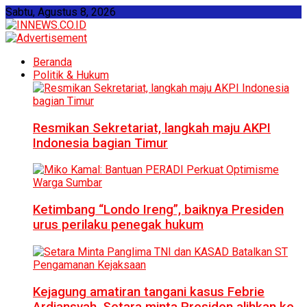
Sabtu, Agustus 8, 2026
Beranda
Politik & Hukum
Resmikan Sekretariat, langkah maju AKPI
Indonesia bagian Timur
Ketimbang “Londo Ireng”, baiknya Presiden
urus perilaku penegak hukum
Kejagung amatiran tangani kasus Febrie
Ardiansyah, Setara minta Presiden alihkan ke