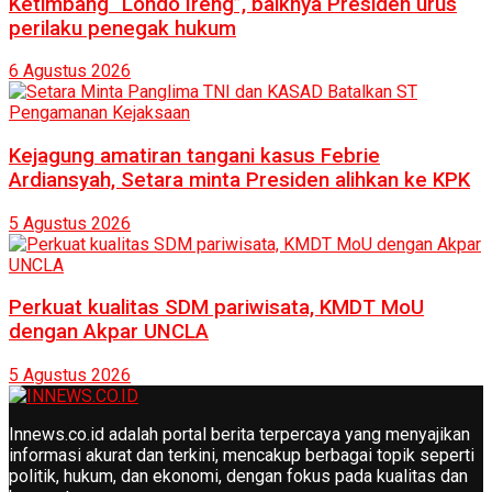
Ketimbang “Londo Ireng”, baiknya Presiden urus
perilaku penegak hukum
6 Agustus 2026
Kejagung amatiran tangani kasus Febrie
Ardiansyah, Setara minta Presiden alihkan ke KPK
5 Agustus 2026
Perkuat kualitas SDM pariwisata, KMDT MoU
dengan Akpar UNCLA
5 Agustus 2026
Innews.co.id adalah portal berita terpercaya yang menyajikan
informasi akurat dan terkini, mencakup berbagai topik seperti
politik, hukum, dan ekonomi, dengan fokus pada kualitas dan