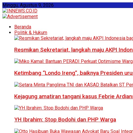
Minggu, Agustus 9, 2026
Beranda
Politik & Hukum
Resmikan Sekretariat, langkah maju AKPI Indon
Ketimbang “Londo Ireng”, baiknya Presiden ur
Kejagung amatiran tangani kasus Febrie Ardian
YH Ibrahim: Stop Bodohi dan PHP Warga