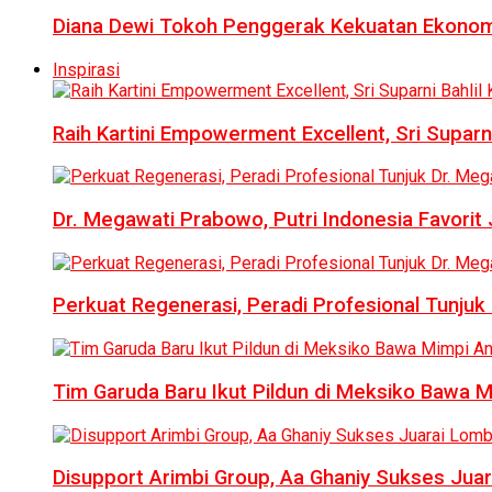
Diana Dewi Tokoh Penggerak Kekuatan Ekonom
Inspirasi
Raih Kartini Empowerment Excellent, Sri Suparni 
Dr. Megawati Prabowo, Putri Indonesia Favorit
Perkuat Regenerasi, Peradi Profesional Tunj
Tim Garuda Baru Ikut Pildun di Meksiko Bawa 
Disupport Arimbi Group, Aa Ghaniy Sukses Juar