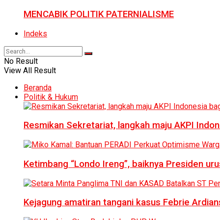
MENCABIK POLITIK PATERNIALISME
Indeks
No Result
View All Result
Beranda
Politik & Hukum
Resmikan Sekretariat, langkah maju AKPI Indon
Ketimbang “Londo Ireng”, baiknya Presiden ur
Kejagung amatiran tangani kasus Febrie Ardian