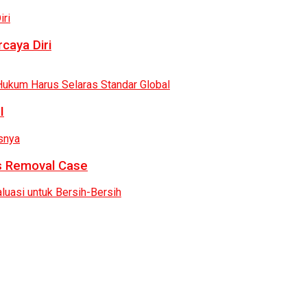
caya Diri
I
as Removal Case