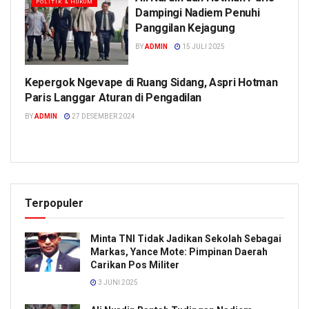
POLITIK & HUKUM
Dampingi Nadiem Penuhi
Panggilan Kejagung
BY
ADMIN
15 JULI 2025
Kepergok Ngevape di Ruang Sidang, Aspri Hotman
POLITIK & HUKUM
Paris Langgar Aturan di Pengadilan
BY
ADMIN
27 DESEMBER 2024
Terpopuler
Minta TNI Tidak Jadikan Sekolah Sebagai
Markas, Yance Mote: Pimpinan Daerah
Carikan Pos Militer
3 JUNI 2025