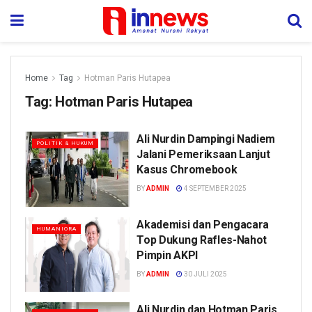
Home
Tag
Hotman Paris Hutapea
Tag:
Hotman Paris Hutapea
Ali Nurdin Dampingi Nadiem
POLITIK & HUKUM
Jalani Pemeriksaan Lanjut
Kasus Chromebook
BY
ADMIN
4 SEPTEMBER 2025
Akademisi dan Pengacara
HUMANIORA
Top Dukung Rafles-Nahot
Pimpin AKPI
BY
ADMIN
30 JULI 2025
Ali Nurdin dan Hotman Paris