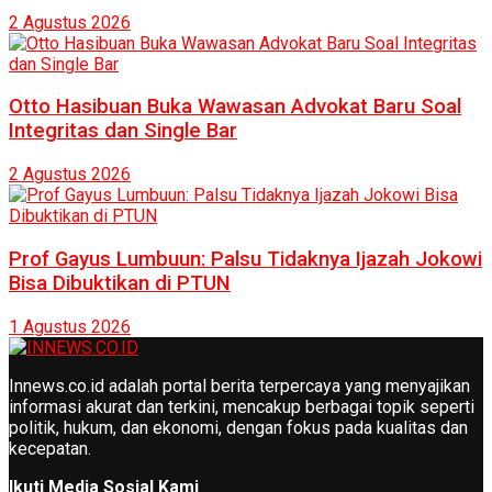
2 Agustus 2026
Otto Hasibuan Buka Wawasan Advokat Baru Soal
Integritas dan Single Bar
2 Agustus 2026
Prof Gayus Lumbuun: Palsu Tidaknya Ijazah Jokowi
Bisa Dibuktikan di PTUN
1 Agustus 2026
Innews.co.id adalah portal berita terpercaya yang menyajikan
informasi akurat dan terkini, mencakup berbagai topik seperti
politik, hukum, dan ekonomi, dengan fokus pada kualitas dan
kecepatan.
Ikuti Media Sosial Kami