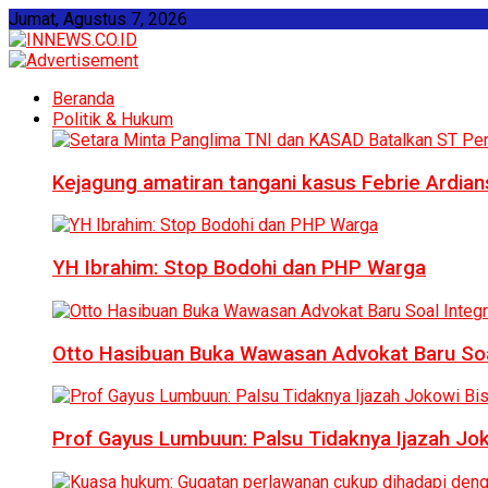
Jumat, Agustus 7, 2026
Beranda
Politik & Hukum
Kejagung amatiran tangani kasus Febrie Ardian
YH Ibrahim: Stop Bodohi dan PHP Warga
Otto Hasibuan Buka Wawasan Advokat Baru Soal
Prof Gayus Lumbuun: Palsu Tidaknya Ijazah Jok