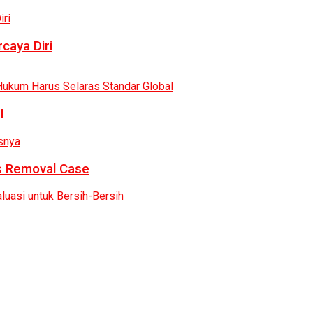
caya Diri
I
as Removal Case