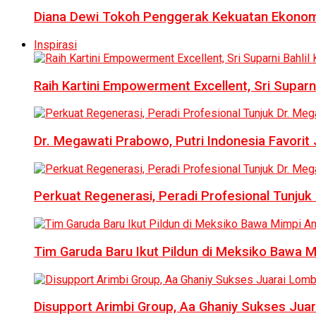
Diana Dewi Tokoh Penggerak Kekuatan Ekonom
Inspirasi
Raih Kartini Empowerment Excellent, Sri Suparni 
Dr. Megawati Prabowo, Putri Indonesia Favorit
Perkuat Regenerasi, Peradi Profesional Tunj
Tim Garuda Baru Ikut Pildun di Meksiko Bawa 
Disupport Arimbi Group, Aa Ghaniy Sukses Juar