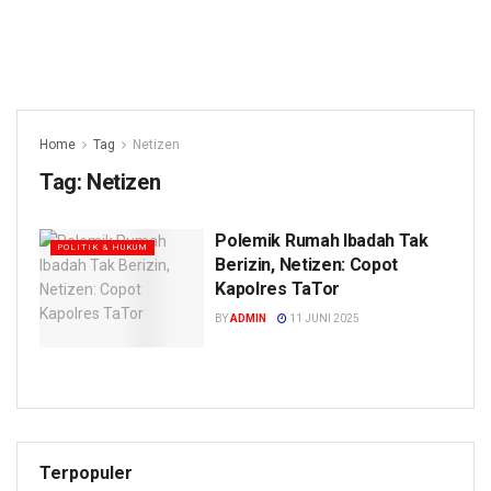
Home
Tag
Netizen
Tag:
Netizen
Polemik Rumah Ibadah Tak
POLITIK & HUKUM
Berizin, Netizen: Copot
Kapolres TaTor
BY
ADMIN
11 JUNI 2025
Terpopuler