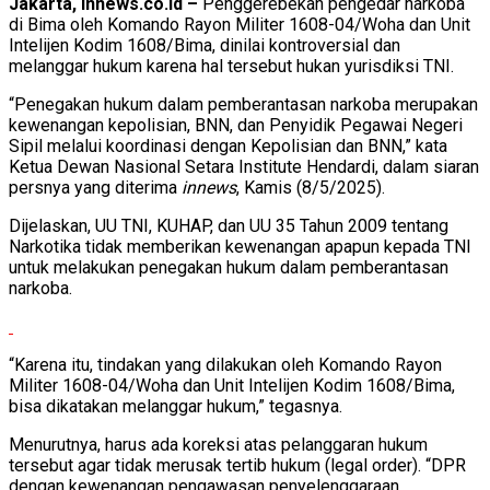
Jakarta, innews.co.id –
Penggerebekan pengedar narkoba
di Bima oleh Komando Rayon Militer 1608-04/Woha dan Unit
Intelijen Kodim 1608/Bima, dinilai kontroversial dan
melanggar hukum karena hal tersebut hukan yurisdiksi TNI.
“Penegakan hukum dalam pemberantasan narkoba merupakan
kewenangan kepolisian, BNN, dan Penyidik Pegawai Negeri
Sipil melalui koordinasi dengan Kepolisian dan BNN,” kata
Ketua Dewan Nasional Setara Institute Hendardi, dalam siaran
persnya yang diterima
innews
, Kamis (8/5/2025).
Dijelaskan, UU TNI, KUHAP, dan UU 35 Tahun 2009 tentang
Narkotika tidak memberikan kewenangan apapun kepada TNI
untuk melakukan penegakan hukum dalam pemberantasan
narkoba.
“Karena itu, tindakan yang dilakukan oleh Komando Rayon
Militer 1608-04/Woha dan Unit Intelijen Kodim 1608/Bima,
bisa dikatakan melanggar hukum,” tegasnya.
Menurutnya, harus ada koreksi atas pelanggaran hukum
tersebut agar tidak merusak tertib hukum (legal order). “DPR
dengan kewenangan pengawasan penyelenggaraan