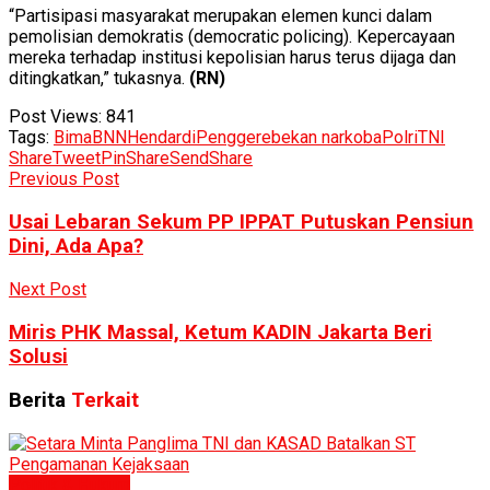
“Partisipasi masyarakat merupakan elemen kunci dalam
pemolisian demokratis (democratic policing). Kepercayaan
mereka terhadap institusi kepolisian harus terus dijaga dan
ditingkatkan,” tukasnya.
(RN)
Post Views:
841
Tags:
Bima
BNN
Hendardi
Penggerebekan narkoba
Polri
TNI
Share
Tweet
Pin
Share
Send
Share
Previous Post
Usai Lebaran Sekum PP IPPAT Putuskan Pensiun
Dini, Ada Apa?
Next Post
Miris PHK Massal, Ketum KADIN Jakarta Beri
Solusi
Berita
Terkait
Politik & Hukum