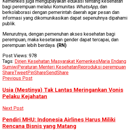
Kemenkes juga mengupayakan edukasi tentang kesehatan
bagi perempuan melalui Komunitas
WhatsApp
, dan
berkolaborasi dengan pemerintah daerah agar pesan dan
informasi yang dikomunikasikan dapat sepenuhnya dipahami
publik.
Menurutnya, dengan pemenuhan akses kesehatan bagi
perempuan, maka kesetaraan gender dapat tercapai, dan
perempuan lebih berdaya.
(RN)
Post Views:
978
Tags:
Dirjen Kesehatan Masyarakat Kemenkes
Maria Endang
Sumiwi
Peraturan Menteri Kesehatan
Reproduksi perempuan
Share
Tweet
Pin
Share
Send
Share
Previous Post
Usia (Mestinya) Tak Lantas Meringankan Vonis
Pelaku Kejahatan
Next Post
Pendiri MHU: Indonesia Airlines Harus Miliki
Rencana Bisnis yang Matang