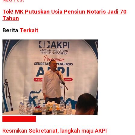
Tok! MK Putuskan Usia Pensiun Notaris Jadi 70
Tahun
Berita
Terkait
Politik & Hukum
Resmikan Sekretariat, langkah maju AKPI