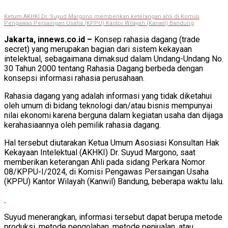
Ketum AKHKI Dr. Suyud Margono memberikan keterangan ahli di Komisi
Pengawas Persaingan Usaha (KPPU) Kantor Wilayah (Kanwil) Bandung
Jakarta, innews.co.id –
Konsep rahasia dagang (trade
secret) yang merupakan bagian dari sistem kekayaan
intelektual, sebagaimana dimaksud dalam Undang-Undang No.
30 Tahun 2000 tentang Rahasia Dagang berbeda dengan
konsepsi informasi rahasia perusahaan.
Rahasia dagang yang adalah informasi yang tidak diketahui
oleh umum di bidang teknologi dan/atau bisnis mempunyai
nilai ekonomi karena berguna dalam kegiatan usaha dan dijaga
kerahasiaannya oleh pemilik rahasia dagang.
Hal tersebut diutarakan Ketua Umum Asosiasi Konsultan Hak
Kekayaan Intelektual (AKHKI) Dr. Suyud Margono, saat
memberikan keterangan Ahli pada sidang Perkara Nomor
08/KPPU-I/2024, di Komisi Pengawas Persaingan Usaha
(KPPU) Kantor Wilayah (Kanwil) Bandung, beberapa waktu lalu.
Suyud menerangkan, informasi tersebut dapat berupa metode
produksi, metode pengolahan, metode penjualan, atau