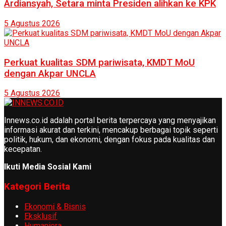
Ardiansyah, Setara minta Presiden alihkan ke KPK
5 Agustus 2026
Perkuat kualitas SDM pariwisata, KMDT MoU
dengan Akpar UNCLA
5 Agustus 2026
Innews.co.id adalah portal berita terpercaya yang menyajikan
informasi akurat dan terkini, mencakup berbagai topik seperti
politik, hukum, dan ekonomi, dengan fokus pada kualitas dan
kecepatan.
Ikuti Media Sosial Kami
Kategori Berita
Ekonomi & Bisnis
Eksklusif
Humaniora