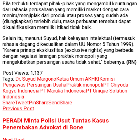
Bila terbukti terdapat pihak-pihak yang mengambil keuntungan
dari rahasia perusahaan yang memiliki market dengan cara
meniru/menjiplak dari produk atau proses yang sudah ada
(diungkapkan) terlebih dulu, maka perbuatan tersebut dapat
dikualifikasikan memiliki itikad tidak baik.
Selain itu, menurut Suyud, hak kekayaan intelektual (termasuk
rahasia dagang dikecualikan dalam UU Nomor 5 Tahun 1999).
“Karena prinsip eksklusfitas (exclusive rights) yang berbeda
dengan regulasi larangan praktek monopoli yang
mengakibatkan persaingan usaha tidak sehat,” bebernya.
(RN)
Post Views:
1,137
Tags:
Dr. Suyud Margono
Ketua Umum AKHKI
Komisi
Pengawas Persaingan Usaha
Praktik monopoli
PT Chiyoda
Kogyo Indonesia
PT Maruka Indonesia
PT Unique Solution
Indonesia
Share
Tweet
Pin
Share
Send
Share
Previous Post
PERADI Minta Polisi Usut Tuntas Kasus
Penembakan Advokat di Bone
Next Post